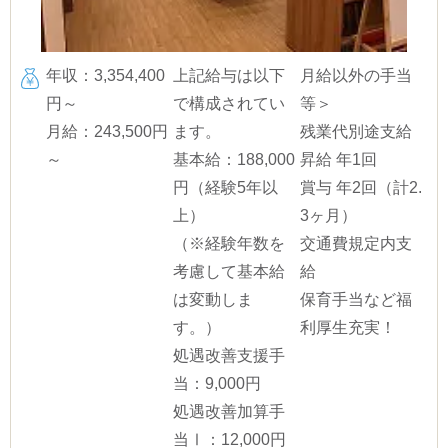
年収：3,354,400
上記給与は以下
月給以外の手当
円～
で構成されてい
等＞
月給：243,500円
ます。
残業代別途支給
～
基本給：188,000
昇給 年1回
円（経験5年以
賞与 年2回（計2.
上）
3ヶ月）
（※経験年数を
交通費規定内支
考慮して基本給
給
は変動しま
保育手当など福
す。）
利厚生充実！
処遇改善支援手
当：9,000円
処遇改善加算手
当Ⅰ：12,000円