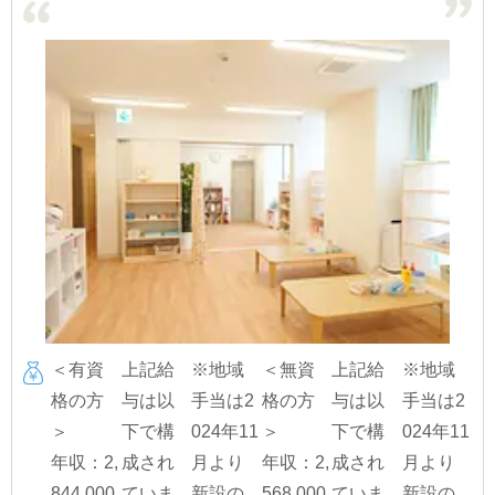
＜有資
上記給
※地域
＜無資
上記給
※地域
格の方
与は以
手当は2
格の方
与は以
手当は2
＞
下で構
024年11
＞
下で構
024年11
年収：2,
成され
月より
年収：2,
成され
月より
844,000
ていま
新設の
568,000
ていま
新設の