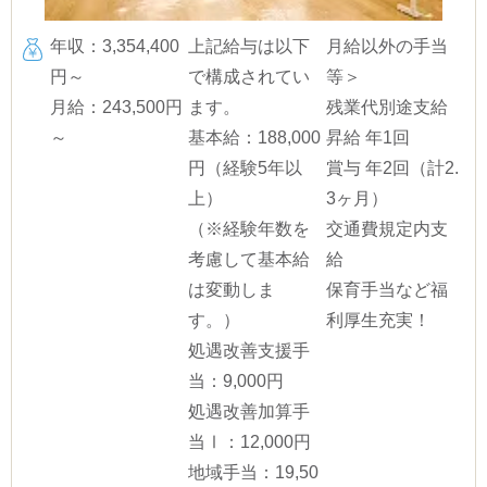
年収：3,354,400
上記給与は以下
月給以外の手当
円～
で構成されてい
等＞
月給：243,500円
ます。
残業代別途支給
～
基本給：188,000
昇給 年1回
円（経験5年以
賞与 年2回（計2.
上）
3ヶ月）
（※経験年数を
交通費規定内支
考慮して基本給
給
は変動しま
保育手当など福
す。）
利厚生充実！
処遇改善支援手
当：9,000円
処遇改善加算手
当Ⅰ：12,000円
地域手当：19,50