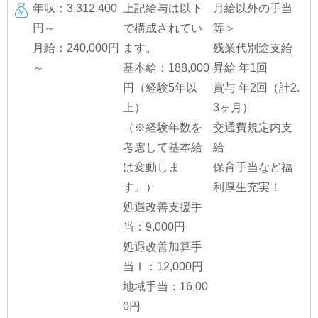
年収：3,312,400
上記給与は以下
月給以外の手当
円～
で構成されてい
等＞
月給：240,000円
ます。
残業代別途支給
～
基本給：188,000
昇給 年1回
円（経験5年以
賞与 年2回（計2.
上）
3ヶ月）
（※経験年数を
交通費規定内支
考慮して基本給
給
は変動しま
保育手当など福
す。）
利厚生充実！
処遇改善支援手
当：9,000円
処遇改善加算手
当Ⅰ：12,000円
地域手当：16,00
0円