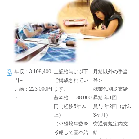
年収：3,108,400
上記給与は以下
月給以外の手当
円～
で構成されてい
等＞
月給：223,000円
ます。
残業代別途支給
～
基本給：188,000
昇給 年1回
円（経験5年以
賞与 年2回（計2.
上）
3ヶ月）
（※経験年数を
交通費規定内支
考慮して基本給
給