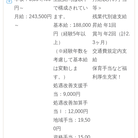
円～
で構成されてい
等＞
月給：243,500円
ます。
残業代別途支給
～
基本給：188,000
昇給 年1回
円（経験5年以
賞与 年2回（計2.
上）
3ヶ月）
（※経験年数を
交通費規定内支
考慮して基本給
給
は変動しま
保育手当など福
す。）
利厚生充実！
処遇改善支援手
当：9,000円
処遇改善加算手
当Ⅰ：12,000円
地域手当：19,50
0円
資格手当：15,00