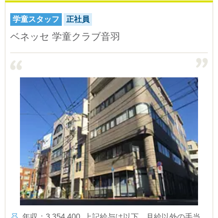
学童スタッフ
正社員
ベネッセ 学童クラブ音羽
年収：3,354,400
上記給与は以下
月給以外の手当