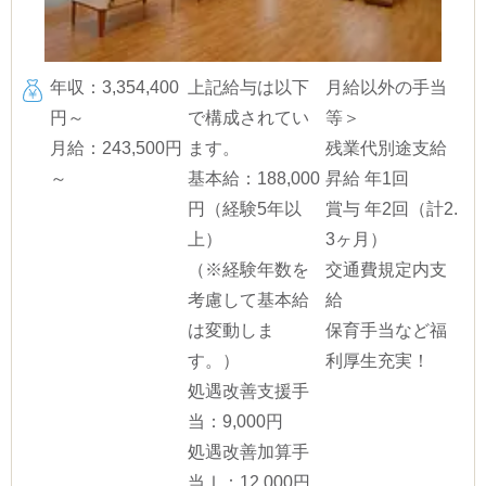
年収：3,354,400
上記給与は以下
月給以外の手当
円～
で構成されてい
等＞
月給：243,500円
ます。
残業代別途支給
～
基本給：188,000
昇給 年1回
円（経験5年以
賞与 年2回（計2.
上）
3ヶ月）
（※経験年数を
交通費規定内支
考慮して基本給
給
は変動しま
保育手当など福
す。）
利厚生充実！
処遇改善支援手
当：9,000円
処遇改善加算手
当Ⅰ：12,000円