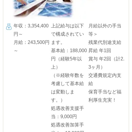
年収：3,354,400
上記給与は以下
月給以外の手当
円～
で構成されてい
等＞
月給：243,500円
ます。
残業代別途支給
～
基本給：188,000
昇給 年1回
円（経験5年以
賞与 年2回（計2.
上）
3ヶ月）
（※経験年数を
交通費規定内支
考慮して基本給
給
は変動しま
保育手当など福
す。）
利厚生充実！
処遇改善支援手
当：9,000円
処遇改善加算手