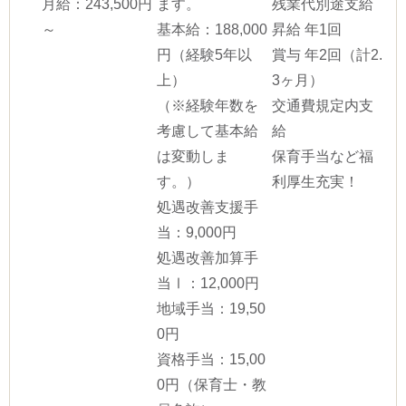
月給：243,500円
ます。
残業代別途支給
～
基本給：188,000
昇給 年1回
円（経験5年以
賞与 年2回（計2.
上）
3ヶ月）
（※経験年数を
交通費規定内支
考慮して基本給
給
は変動しま
保育手当など福
す。）
利厚生充実！
処遇改善支援手
当：9,000円
処遇改善加算手
当Ⅰ：12,000円
地域手当：19,50
0円
資格手当：15,00
0円（保育士・教