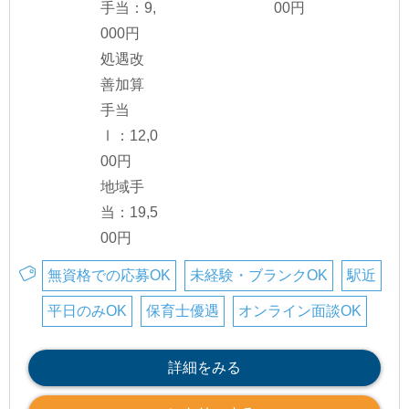
手当：9,
00円
000円
処遇改
善加算
手当
Ⅰ：12,0
00円
地域手
当：19,5
00円
無資格での応募OK
未経験・ブランクOK
駅近
平日のみOK
保育士優遇
オンライン面談OK
詳細をみる