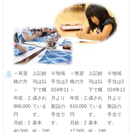
＜有資
上記給
※地域
＜無資
上記給
※地域
格の方
与は以
手当は2
格の方
与は以
手当は2
＞
下で構
024年11
＞
下で構
024年11
年収：2,
成され
月より
年収：2,
成され
月より
886,000
ていま
新設の
610,000
ていま
新設の
円
す。
手当で
円
す。
手当で
月給：2
基本
す。
月給：2
基本
す。
40,500
給：200,
17,500
給：198,