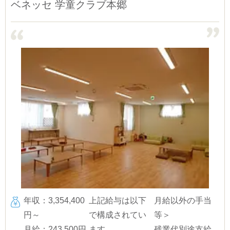
ベネッセ 学童クラブ本郷
年収：3,354,400
上記給与は以下
月給以外の手当
円～
で構成されてい
等＞
月給：243,500円
ます。
残業代別途支給