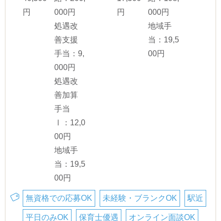
円
000円
円
000円
処遇改
地域手
善支援
当：19,5
手当：9,
00円
000円
処遇改
善加算
手当
Ⅰ：12,0
00円
地域手
当：19,5
00円
無資格での応募OK
未経験・ブランクOK
駅近
平日のみOK
保育士優遇
オンライン面談OK