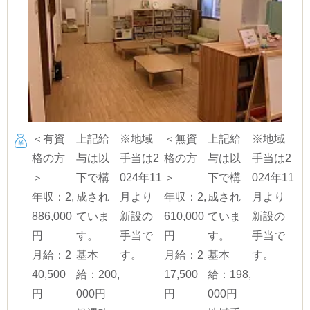
＜有資
上記給
※地域
＜無資
上記給
※地域
格の方
与は以
手当は2
格の方
与は以
手当は2
＞
下で構
024年11
＞
下で構
024年11
年収：2,
成され
月より
年収：2,
成され
月より
886,000
ていま
新設の
610,000
ていま
新設の
円
す。
手当で
円
す。
手当で
月給：2
基本
す。
月給：2
基本
す。
40,500
給：200,
17,500
給：198,
円
000円
円
000円