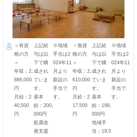
＜有資
上記給
※地域
＜無資
上記給
※地域
格の方
与は以
手当は2
格の方
与は以
手当は2
＞
下で構
024年11
＞
下で構
024年11
年収：2,
成され
月より
年収：2,
成され
月より
886,000
ていま
新設の
610,000
ていま
新設の
円
す。
手当で
円
す。
手当で
月給：2
基本
す。
月給：2
基本
す。
40,500
給：200,
17,500
給：198,
円
000円
円
000円
処遇改
地域手
善支援
当：19,5