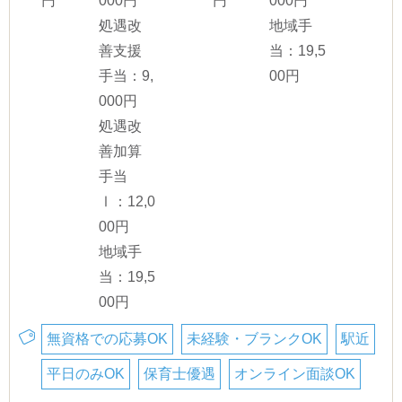
円
000円
円
000円
処遇改
地域手
善支援
当：19,5
手当：9,
00円
000円
処遇改
善加算
手当
Ⅰ：12,0
00円
地域手
当：19,5
00円
無資格での応募OK
未経験・ブランクOK
駅近
平日のみOK
保育士優遇
オンライン面談OK