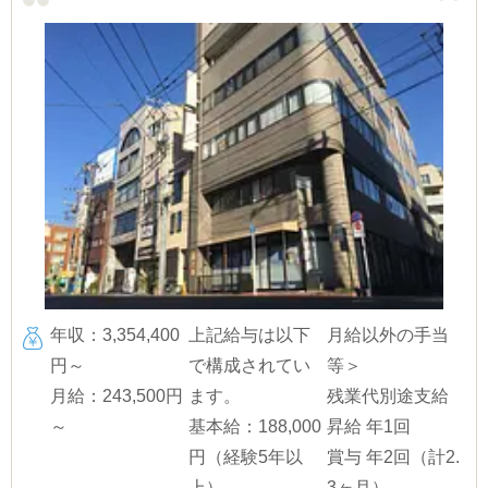
年収：3,354,400
上記給与は以下
月給以外の手当
円～
で構成されてい
等＞
月給：243,500円
ます。
残業代別途支給
～
基本給：188,000
昇給 年1回
円（経験5年以
賞与 年2回（計2.
上）
3ヶ月）