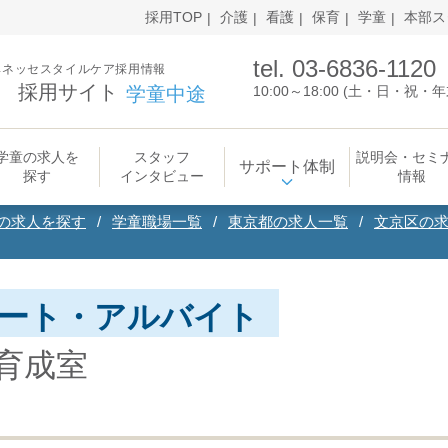
採用TOP
介護
看護
保育
学童
本部ス
tel. 03-6836-1120
ベネッセスタイルケア採用情報
採用サイト
学童中途
10:00～18:00 (土・日・祝
学童の求人を
スタッフ
説明会・セミ
サポート体制
探す
インタビュー
情報
の求人を探す
学童職場一覧
東京都の求人一覧
文京区の
ート・アルバイト
育成室