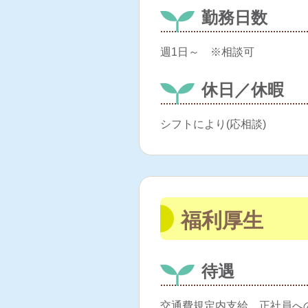
勤務日数
週1日～ ※相談可
休日／休暇
シフトにより(応相談)
福利厚生
待遇
交通費規定内支給、正社員へ