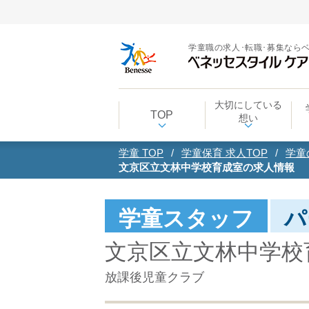
学童職の求人･転職･募集なら
大切にしている
TOP
想い
学童 TOP
学童保育 求人TOP
学童
文京区立文林中学校育成室の求人情報
学童スタッフ
パ
文京区立文林中学校
放課後児童クラブ