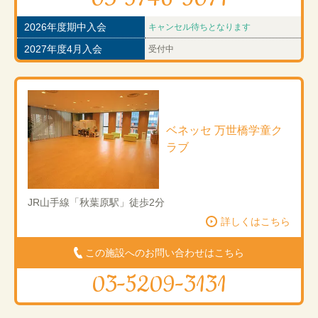
2026年度期中入会
キャンセル待ちとなります
2027年度4月入会
受付中
ベネッセ 万世橋学童ク
ラブ
JR山手線「秋葉原駅」徒歩2分
詳しくはこちら
この施設へのお問い合わせはこちら
03-5209-3131