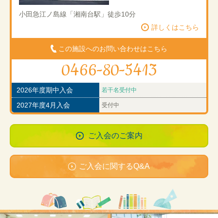
小田急江ノ島線「湘南台駅」徒歩10分
詳しくはこちら
この施設へのお問い合わせはこちら
0466-80-5413
2026年度期中入会
若干名受付中
2027年度4月入会
受付中
ご入会のご案内
ご入会に関するQ&A