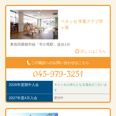
ベネッセ 学童クラブ市
ヶ尾
東急田園都市線「市が尾駅」徒歩1分
詳しくはこちら
この施設へのお問い合わせはこちら
045-979-3251
2026年度期中入会
キャンセル待ちとなる場合がございま
す
2027年度4月入会
受付中