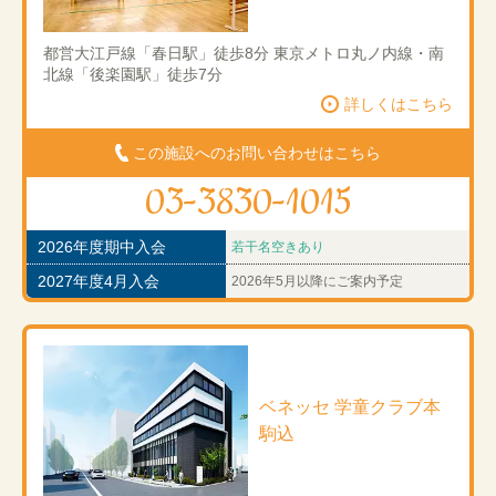
都営大江戸線「春日駅」徒歩8分 東京メトロ丸ノ内線・南
北線「後楽園駅」徒歩7分
詳しくはこちら
この施設へのお問い合わせはこちら
03-3830-1015
2026年度期中入会
若干名空きあり
2027年度4月入会
2026年5月以降にご案内予定
ベネッセ 学童クラブ本
駒込