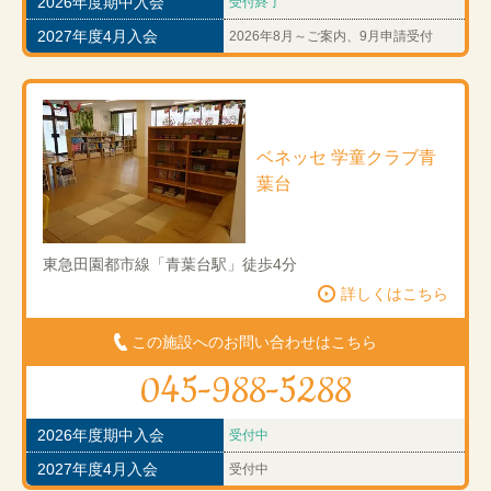
2026年度期中入会
受付終了
2027年度4月入会
2026年8月～ご案内、9月申請受付
ベネッセ 学童クラブ青
葉台
東急田園都市線「青葉台駅」徒歩4分
詳しくはこちら
この施設へのお問い合わせはこちら
045-988-5288
2026年度期中入会
受付中
2027年度4月入会
受付中