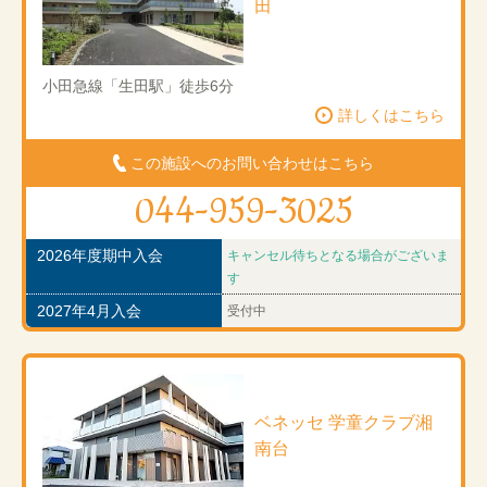
田
小田急線「生田駅」徒歩6分
詳しくはこちら
この施設へのお問い合わせはこちら
044-959-3025
2026年度期中入会
キャンセル待ちとなる場合がございま
す
2027年4月入会
受付中
ベネッセ 学童クラブ湘
南台