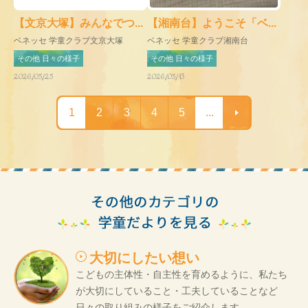
【文京大塚】みんなでつ...
【湘南台】ようこそ「ベ...
ベネッセ 学童クラブ文京大塚
ベネッセ 学童クラブ湘南台
その他 日々の様子
その他 日々の様子
2026/05/25
2026/05/13
1
2
3
4
5
...
大切にしたい想い
こどもの主体性・自主性を育めるように、私たち
が大切にしていること・工夫していることなど
日々の取り組みの様子をご紹介します。