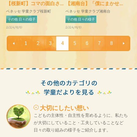
【桜新町】コマの面白さ...
【湘南台】「僕にまかせ...
ベネッセ 学童クラブ桜新町
ベネッセ 学童クラブ湘南台
その他 日々の様子
その他 日々の様子
2024/11/19
2024/11/19
1
2
3
4
5
6
7
8
大切にしたい想い
こどもの主体性・自主性を育めるように、私たち
が大切にしていること・工夫していることなど
日々の取り組みの様子をご紹介します。