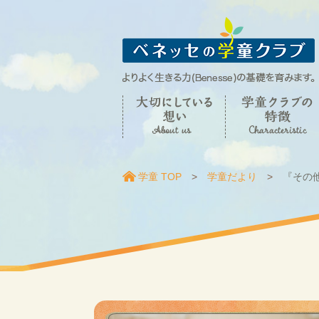
学童 TOP
学童だより
『その