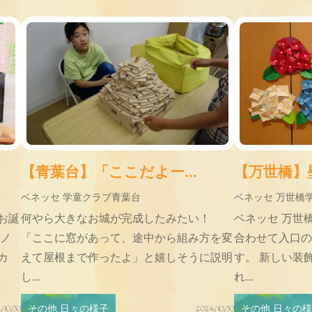
【青葉台】「ここだよー...
【万世橋】壁
ベネッセ 学童クラブ青葉台
ベネッセ 万世橋
お誕
何やら大きなお城が完成したみたい！
ベネッセ 万世
アノ
「ここに窓があって、途中から組み方を変
合わせて入口の
カ
えて屋根まで作ったよ」と嬉しそうに説明
す。 新しい装
し...
れ...
その他 日々の様子
その他 日々の
/10/30
2024/10/30