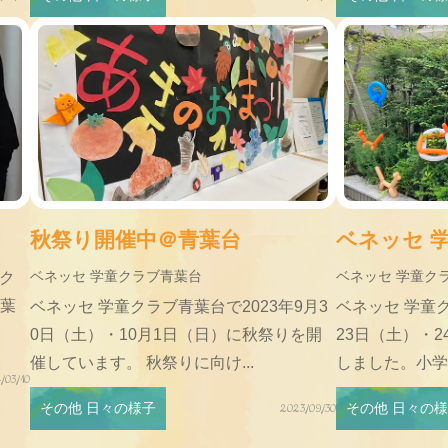
秋祭り開催中＠青葉台
ベネッセ 学
ベネッセ 学童クラブ青葉台
ベネッセ 学童ク
童ク
青葉
ベネッセ 学童クラブ青葉台で2023年9月3
ベネッセ 学童ク
0日（土）・10月1日（日）に秋祭りを開
23日（土）・
催しています。 秋祭りに向け...
しました。小学生
/03/10
その他 日々の様子
その他 日々の
2023/09/30