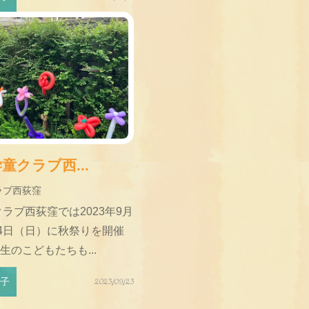
童クラブ西...
ラブ西荻窪
ラブ西荻窪では2023年9月
24日（日）に秋祭りを開催
のこどもたちも...
様子
2023/09/23