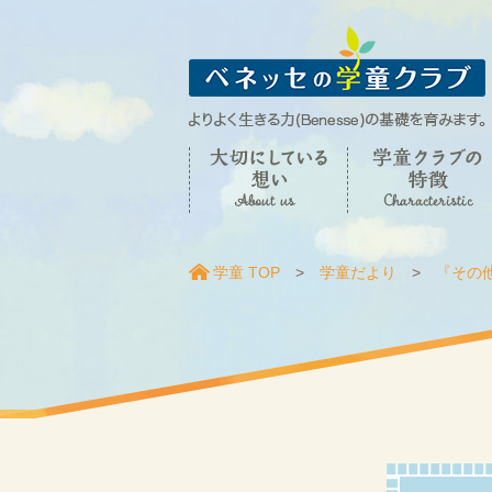
学童 TOP
学童だより
『その