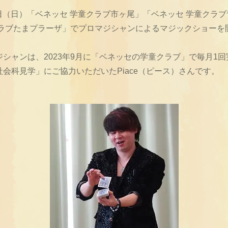
10日（日）「ベネッセ 学童クラブ市ヶ尾」「ベネッセ 学童クラ
クラブたまプラーザ」でプロマジシャンによるマジックショーを
シャンは、2023年9月に「ベネッセの学童クラブ」で毎月1
会科見学」にご協力いただいたPiace（ピース）さんです。