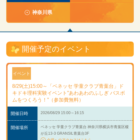
神奈川県
開催予定のイベント
イベント
8/29(土)15:00～「ベネッセ 学童クラブ青葉台」ド
キドキ理科実験イベント”あわあわのふしぎ バスボ
ムをつくろう！”（参加費無料）
2026/08/29 15:00～16:15
開催日時
ベネッセ 学童クラブ青葉台 神奈川県横浜市青葉区榎
開催場所
が丘13-3 GRANSIL青葉台3F