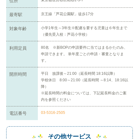
東京都世田谷区粕谷2-3-7
住所
京王線「芦花公園駅」徒歩17分
最寄駅
小学1年生～3年生※配慮を要する児童は６年生まで
対象年齢
（優先受入校：芦花小学校）
80名 ※新BOPの申請要件に当てはまるかたのみ、
利用定員
申請できます。 単年度ごとの申請・審査となりま
す。
平日 放課後～21:00（延長時間 18:16以降）
開所時間
学校休日 8:00～21:00（延長時間 ～8:14、18:16以
降）
※延長時間の料金については、下記延長料金のご案
内を参照ください
03-5316-2505
電話番号
その他サービス