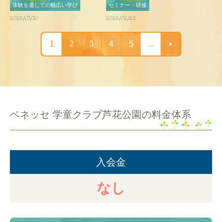
体験を通しての幅広い学び
セミナー・研修
2026/03/30
2026/02/22
1
2
3
4
5
...
ベネッセ 学童クラブ芦花公園の料金体系
入会金
なし