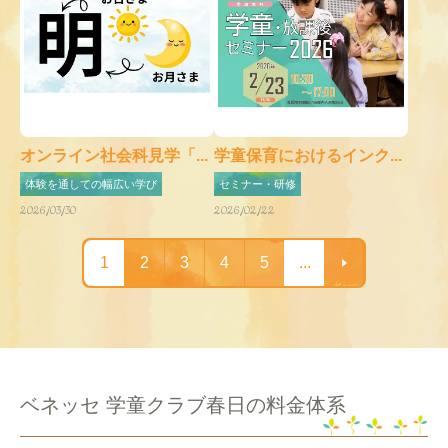
オンライン社会科見学「...
学童保育におけるインク...
体験を通しての幅広い学び
セミナー・研修
2026/03/30
2026/02/22
1
2
3
4
5
...
ベネッセ 学童クラブ春日の料金体系