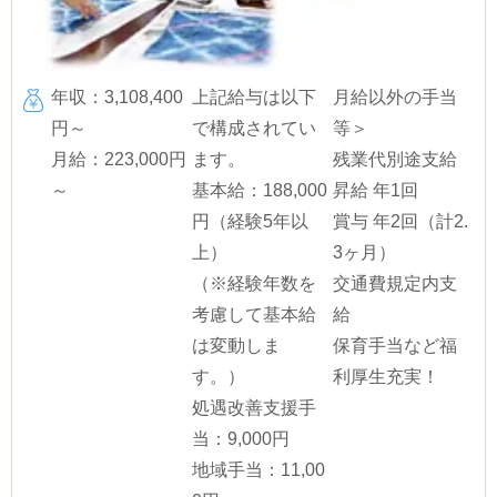
年収：3,108,400
上記給与は以下
月給以外の手当
円～
で構成されてい
等＞
月給：223,000円
ます。
残業代別途支給
～
基本給：188,000
昇給 年1回
円（経験5年以
賞与 年2回（計2.
上）
3ヶ月）
（※経験年数を
交通費規定内支
考慮して基本給
給
は変動しま
保育手当など福
す。）
利厚生充実！
処遇改善支援手
当：9,000円
地域手当：11,00