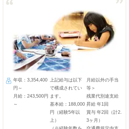
年収：3,354,400
上記給与は以下
月給以外の手当
円～
で構成されてい
等＞
月給：243,500円
ます。
残業代別途支給
～
基本給：188,000
昇給 年1回
円（経験5年以
賞与 年2回（計2.
上）
3ヶ月）
（※経験年数を
交通費規定内支