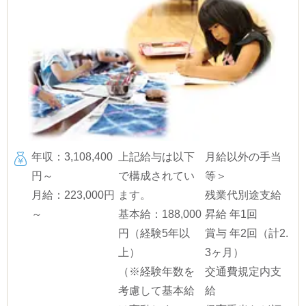
年収：3,108,400
上記給与は以下
月給以外の手当
円～
で構成されてい
等＞
月給：223,000円
ます。
残業代別途支給
～
基本給：188,000
昇給 年1回
円（経験5年以
賞与 年2回（計2.
上）
3ヶ月）
（※経験年数を
交通費規定内支
考慮して基本給
給