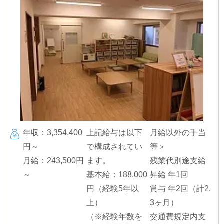
年収：3,354,400
上記給与は以下
月給以外の手当
円～
で構成されてい
等＞
月給：243,500円
ます。
残業代別途支給
～
基本給：188,000
昇給 年1回
円（経験5年以
賞与 年2回（計2.
上）
3ヶ月）
（※経験年数を
交通費規定内支