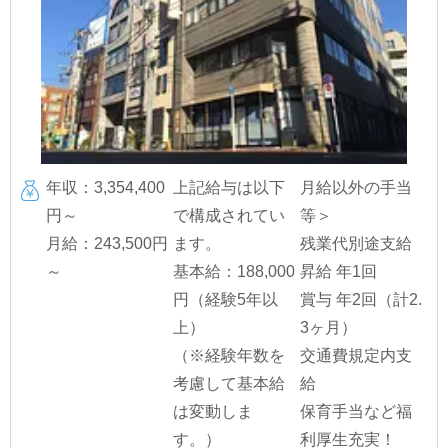
年収：3,354,400
上記給与は以下
月給以外の手当
円～
で構成されてい
等＞
月給：243,500円
ます。
残業代別途支給
～
基本給：188,000
昇給 年1回
円（経験5年以
賞与 年2回（計2.
上）
3ヶ月）
（※経験年数を
交通費規定内支
考慮して基本給
給
は変動しま
保育手当など福
す。）
利厚生充実！