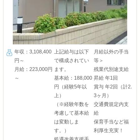
年収：3,108,400
上記給与は以下
月給以外の手当
円～
で構成されてい
等＞
月給：223,000円
ます。
残業代別途支給
～
基本給：188,000
昇給 年1回
円（経験5年以
賞与 年2回（計2.
上）
3ヶ月）
（※経験年数を
交通費規定内支
考慮して基本給
給
は変動しま
保育手当など福
す。）
利厚生充実！
処遇改善支援手