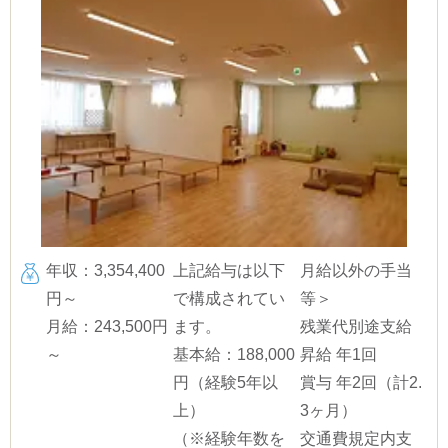
年収：3,354,400
上記給与は以下
月給以外の手当
円～
で構成されてい
等＞
月給：243,500円
ます。
残業代別途支給
～
基本給：188,000
昇給 年1回
円（経験5年以
賞与 年2回（計2.
上）
3ヶ月）
（※経験年数を
交通費規定内支