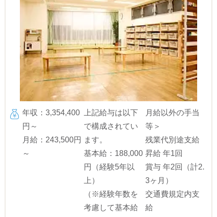
年収：3,354,400
上記給与は以下
月給以外の手当
円～
で構成されてい
等＞
月給：243,500円
ます。
残業代別途支給
～
基本給：188,000
昇給 年1回
円（経験5年以
賞与 年2回（計2.
上）
3ヶ月）
（※経験年数を
交通費規定内支
考慮して基本給
給