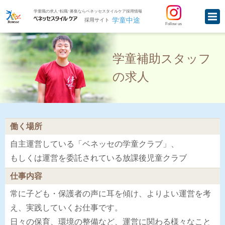
学童職の求人･転職･募集ならベネッセスタイルケア採用情報
学童中途
採用サイト
Follow us
学童補助スタッフ
の求人
働く場所
自主運営している「ベネッセの学童クラブ」、
もしくは運営を委託されている放課後児童クラブ
仕事内容
常に子ども・保護者の声に耳を傾け、よりよい運営を考
え、実践していくお仕事です。
日々の保育、環境の整備など、運営に関わる様々なこと