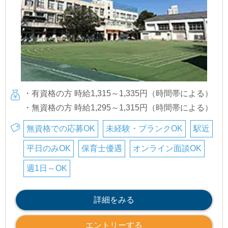
・有資格の方 時給1,315～1,335円（時間帯による）
・無資格の方 時給1,295～1,315円（時間帯による）
無資格での応募OK
未経験・ブランクOK
駅近
平日のみOK
保育士優遇
オンライン面談OK
週1日～OK
詳細をみる
エントリーする