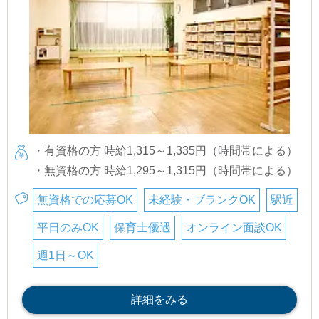
・有資格の方 時給1,315～1,335円（時間帯による）
・無資格の方 時給1,295～1,315円（時間帯による）
無資格での応募OK
未経験・ブランクOK
駅近
平日のみOK
保育士優遇
オンライン面談OK
週1日～OK
詳細をみる