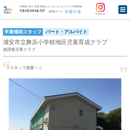
学童職の求人･転職･募集ならベネッセスタイルケア採用情報
学童中途
採用サイト
Follow us
学童補助スタッフ
パート・アルバイト
浦安市立舞浜小学校地区児童育成クラブ
放課後児童クラブ
☆スタッフ急募！☆