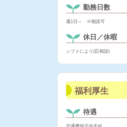
勤務日数
週1日～ ※相談可
休日／休暇
シフトにより(応相談)
福利厚生
待遇
交通費規定内支給