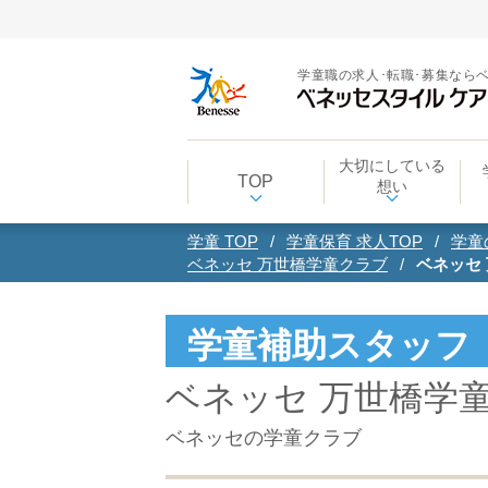
学童職の求人･転職･募集なら
大切にしている
TOP
想い
学童 TOP
学童保育 求人TOP
学童
ベネッセ 万世橋学童クラブ
ベネッセ
学童補助スタッフ
ベネッセ 万世橋学
ベネッセの学童クラブ