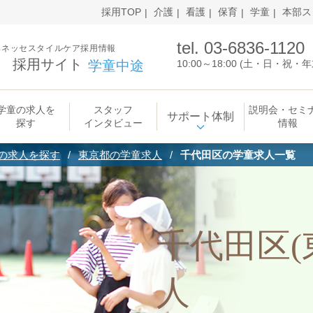
採用TOP
介護
看護
保育
学童
本部ス
tel. 03-6836-1120
ベネッセスタイルケア採用情報
採用サイト
学童中途
10:00～18:00 (土・日・祝
学童の求人を
スタッフ
説明会・セミ
サポート体制
探す
インタビュー
情報
の求人を探す
東京都の学童求人
千代田区の学童求人一覧
千代田区(
人