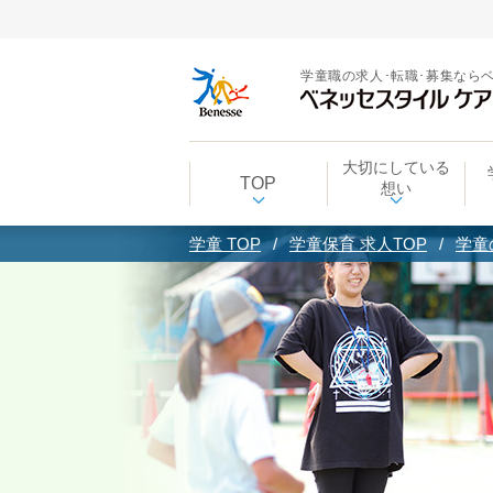
学童職の求人･転職･募集なら
大切にしている
TOP
想い
学童 TOP
学童保育 求人TOP
学童