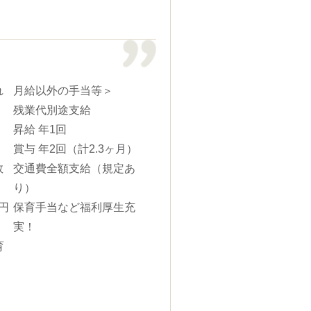
れ
月給以外の手当等＞
残業代別途支給
昇給 年1回
賞与 年2回（計2.3ヶ月）
数
交通費全額支給（規定あ
り）
円
保育手当など福利厚生充
実！
育