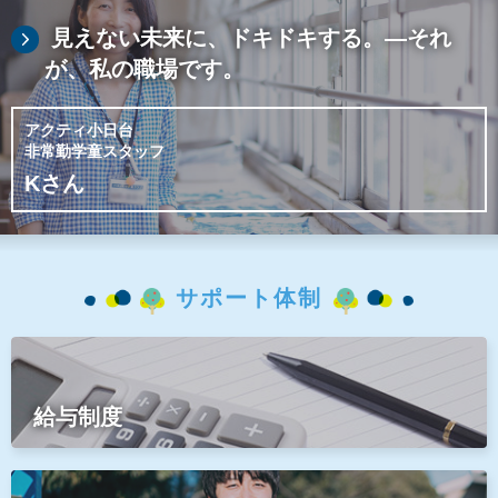
見えない未来に、
ドキドキする。
―それ
が、私の職場です。
アクティ小日台
非常勤学童スタッフ
Kさん
サポート体制
給与制度