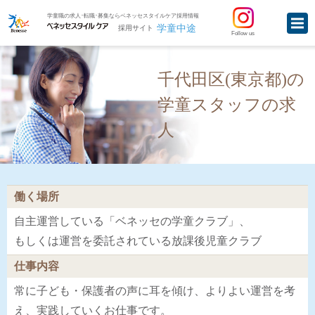
学童職の求人･転職･募集ならベネッセスタイルケア採用情報
学童中途
採用サイト
Follow us
千代田区(東京都)の
学童スタッフの求
人
働く場所
自主運営している「ベネッセの学童クラブ」、
もしくは運営を委託されている放課後児童クラブ
仕事内容
常に子ども・保護者の声に耳を傾け、よりよい運営を考
え、実践していくお仕事です。