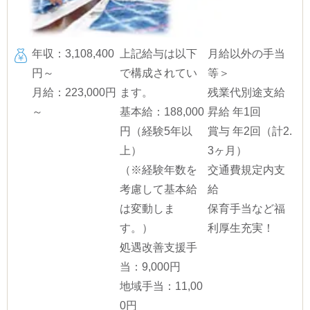
年収：3,108,400
上記給与は以下
月給以外の手当
円～
で構成されてい
等＞
月給：223,000円
ます。
残業代別途支給
～
基本給：188,000
昇給 年1回
円（経験5年以
賞与 年2回（計2.
上）
3ヶ月）
（※経験年数を
交通費規定内支
考慮して基本給
給
は変動しま
保育手当など福
す。）
利厚生充実！
処遇改善支援手
当：9,000円
地域手当：11,00
0円