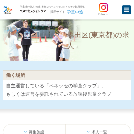
学童職の求人･転職･募集ならベネッセスタイルケア採用情報
学童中途
採用サイト
Follow us
墨田区(東京都)の求
人
働く場所
自主運営している「ベネッセの学童クラブ」、
もしくは運営を委託されている放課後児童クラブ
募集施設
求人一覧