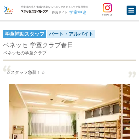
学童職の求人･転職･募集ならベネッセスタイルケア採用情報
学童中途
採用サイト
Follow us
学童補助スタッフ
パート・アルバイト
ベネッセ 学童クラブ春日
ベネッセの学童クラブ
☆スタッフ急募！☆