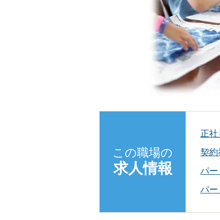
正社
この職場の
契約
求人情報
パー
パー