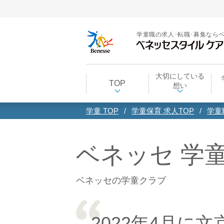
学童職の求人･転職･募集なら
大切にしている
TOP
想い
学童 TOP
学童保育 求人TOP
学童
ベネッセ 学
ベネッセの学童クラブ
2022年4月に