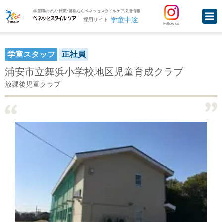
学童職の求人･転職･募集ならベネッセスタイルケア採用情報
学童中途
採用サイト
Follow us
学童スタッフ
正社員
浦安市立舞浜小学校地区児童育成クラブ
放課後児童クラブ