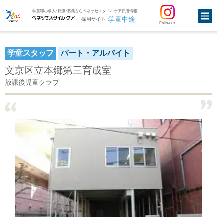
学童職の求人･転職･募集ならベネッセスタイルケア採用情報
学童中途
採用サイト
Follow us
学童スタッフ
パート・アルバイト
文京区立本郷第三育成室
放課後児童クラブ