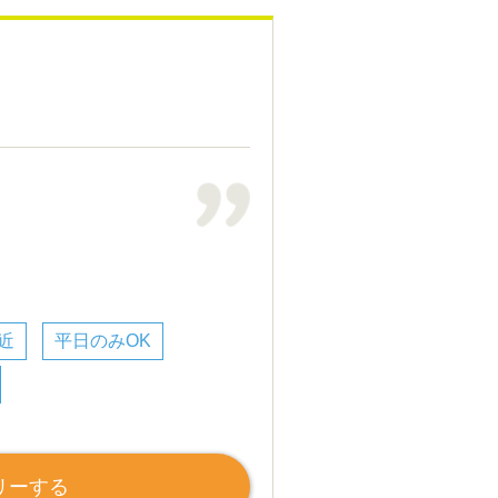
近
平日のみOK
リーする