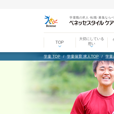
学童職の求人･転職･募集なら
大切にしている
TOP
想い
学童 TOP
学童保育 求人TOP
学童