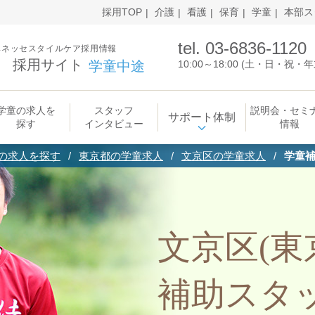
採用TOP
介護
看護
保育
学童
本部ス
tel. 03-6836-1120
ベネッセスタイルケア採用情報
採用サイト
学童中途
10:00～18:00 (土・日・祝
学童の求人を
スタッフ
説明会・セミ
サポート体制
探す
インタビュー
情報
の求人を探す
東京都の学童求人
文京区の学童求人
学童
文京区(東
補助スタ