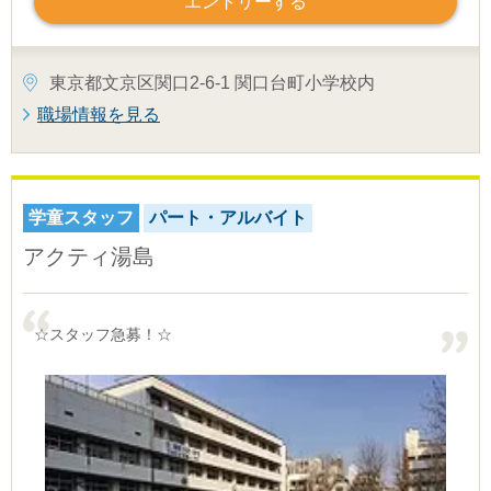
エントリーする
東京都文京区関口2-6-1 関口台町小学校内
職場情報を見る
学童スタッフ
パート・アルバイト
アクティ湯島
☆スタッフ急募！☆