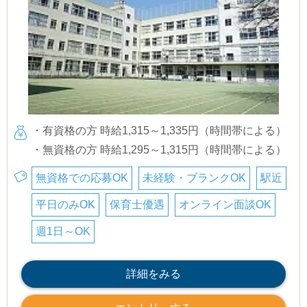
・有資格の方 時給1,315～1,335円（時間帯による）
・無資格の方 時給1,295～1,315円（時間帯による）
無資格での応募OK
未経験・ブランクOK
駅近
平日のみOK
保育士優遇
オンライン面談OK
週1日～OK
詳細をみる