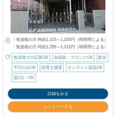
・有資格の方 時給1,315～1,335円（時間帯による）
・無資格の方 時給1,295～1,315円（時間帯による）
無資格での応募OK
未経験・ブランクOK
駅近
平日のみOK
保育士優遇
オンライン面談OK
週1日～OK
詳細をみる
エントリーする