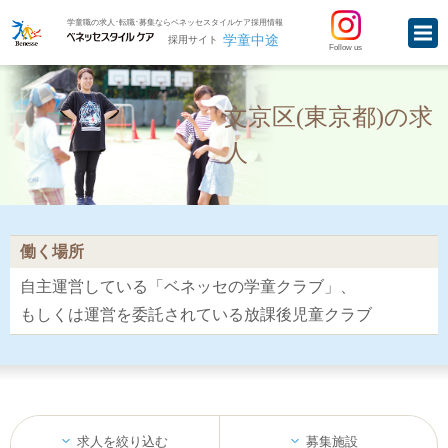
学童職の求人･転職･募集ならベネッセスタイルケア採用情報
学童中途
採用サイト
Follow us
文京区(東京都)の求
人
働く場所
自主運営している「ベネッセの学童クラブ」、
もしくは運営を委託されている放課後児童クラブ
求人を絞り込む
募集施設