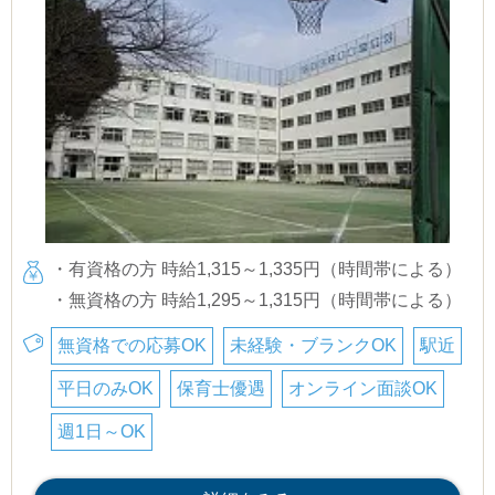
・有資格の方 時給1,315～1,335円（時間帯による）
・無資格の方 時給1,295～1,315円（時間帯による）
無資格での応募OK
未経験・ブランクOK
駅近
平日のみOK
保育士優遇
オンライン面談OK
週1日～OK