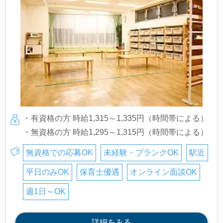
・有資格の方 時給1,315～1,335円（時間帯による）
・無資格の方 時給1,295～1,315円（時間帯による）
無資格での応募OK
未経験・ブランクOK
駅近
平日のみOK
保育士優遇
オンライン面談OK
週1日～OK
詳細をみる