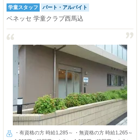
学童スタッフ
パート・アルバイト
ベネッセ 学童クラブ西馬込
・有資格の方 時給1,285～
・無資格の方 時給1,265～