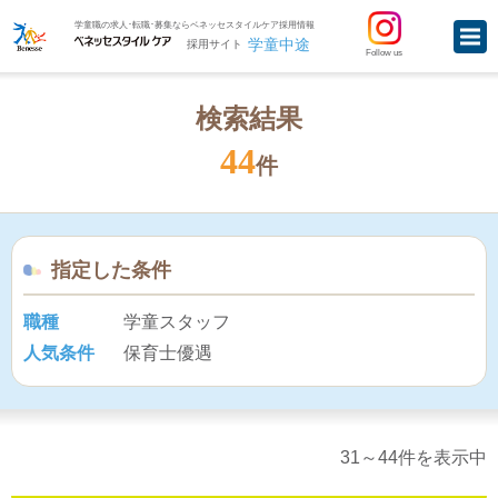
学童職の求人･転職･募集ならベネッセスタイルケア採用情報
学童中途
採用サイト
Follow us
検索結果
44
件
指定した条件
職種
学童スタッフ
人気条件
保育士優遇
31～44件を表示中