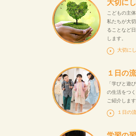
大切に
こどもの主体
私たちが大切
ることなど日
します。
大切に
１日の
「学びと遊び
の生活をつく
ご紹介します
１日の
学習の