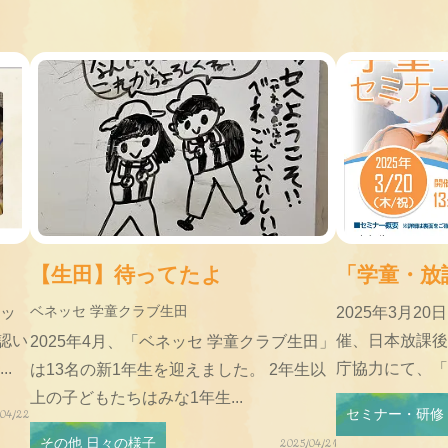
【生田】待ってたよ
「学童・放課
ベネッセ 学童クラブ生田
ネッ
2025年3月2
認い
催、日本放課後
2025年4月、「ベネッセ 学童クラブ生田」
.
庁協力にて、「
は13名の新1年生を迎えました。 2年生以
上の子どもたちはみな1年生...
セミナー・研修
/04/22
その他 日々の様子
2025/04/21