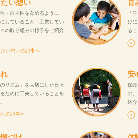
したい想い
育
性・自主性を育めるように、
「学
にしていること・工夫してい
びに
々の取り組みの様子をご紹介
るこ
したい想いの記事へ
流れ
安
のリズム」を大切にした日々
保護
るために工夫していることを
の、
。
紹介
流れの記事へ
習慣づけ
体