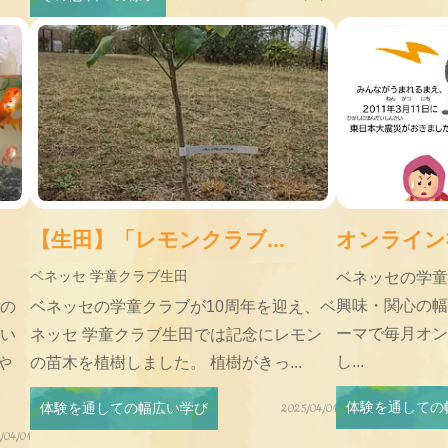
【生田】「レモンクラブ...
オンライン社
ベネッセ 学童クラブ生田
ベネッセの学童
興味・関心の幅
つの
ベネッセの学童クラブが10周年を迎え、ベ
ーマで毎月オン
「い
ネッセ 学童クラブ生田では記念にレモン
し...
や
の苗木を植樹しました。 植樹がきっ...
体験を通しての
体験を通しての幅広い学び
2025/04/01
/04/01