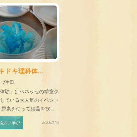
ドキ理科体...
ラブ生田
体験」はベネッセの学童ク
している大人気のイベント
尿素を使って結晶を観...
幅広い学び
2025/03/04