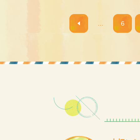
...
6