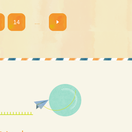
14
...