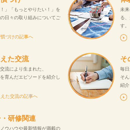
！」「もっとやりたい！」を
未来
の日々の取り組みについてご
る、
す。
習慣づけの記事へ
超えた交流
そ
交流により生まれた、
毎日
を育んだエピソードを紹介し
そん
紹介
超えた交流の記事へ
ー・研修関連
ノウハウや最新情報が満載の