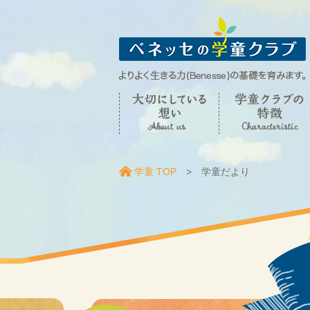
学童 TOP
学童だより