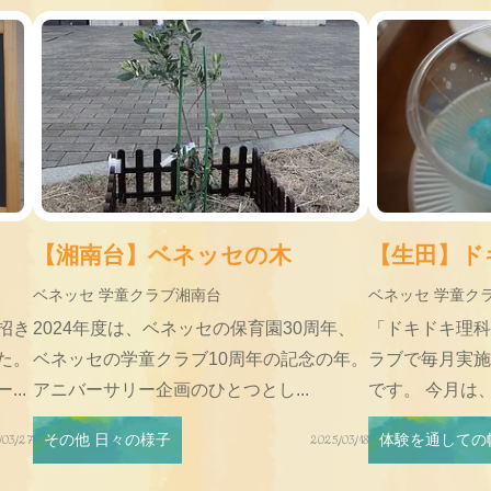
【湘南台】ベネッセの木
【生田】ドキ
ベネッセ 学童クラブ湘南台
ベネッセ 学童ク
招き
2024年度は、ベネッセの保育園30周年、
「ドキドキ理科
た。
ベネッセの学童クラブ10周年の記念の年。
ラブで毎月実施
..
アニバーサリー企画のひとつとし...
です。 今月は、
その他 日々の様子
体験を通しての
/03/27
2025/03/18