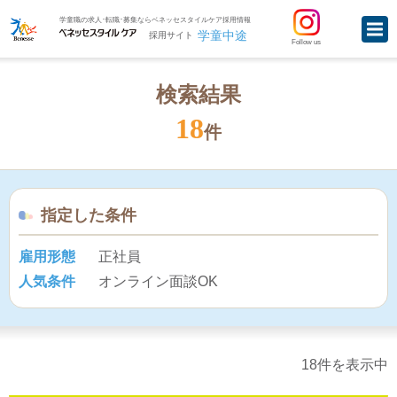
学童職の求人･転職･募集ならベネッセスタイルケア採用情報
学童中途
採用サイト
Follow us
検索結果
18
件
指定した条件
雇用形態
正社員
人気条件
オンライン面談OK
18件を表示中