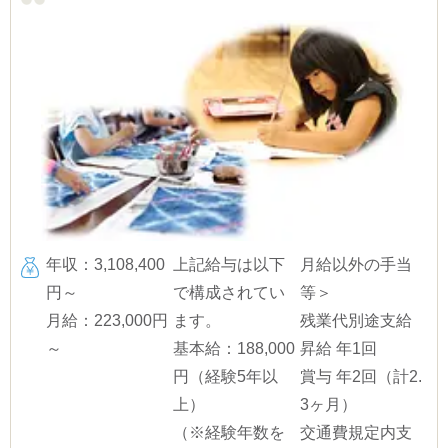
年収：3,108,400
上記給与は以下
月給以外の手当
円～
で構成されてい
等＞
月給：223,000円
ます。
残業代別途支給
～
基本給：188,000
昇給 年1回
円（経験5年以
賞与 年2回（計2.
上）
3ヶ月）
（※経験年数を
交通費規定内支