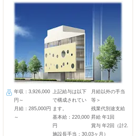
年収：3,926,000
上記給与は以下
月給以外の手当
円～
で構成されてい
等＞
月給：285,000円
ます。
残業代別途支給
～
基本給：220,000
昇給 年1回
円
賞与 年2回（計2.
施設長手当：30,0
3ヶ月）