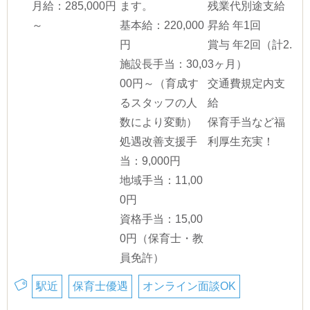
月給：285,000円
ます。
残業代別途支給
～
基本給：220,000
昇給 年1回
円
賞与 年2回（計2.
施設長手当：30,0
3ヶ月）
00円～（育成す
交通費規定内支
るスタッフの人
給
数により変動）
保育手当など福
処遇改善支援手
利厚生充実！
当：9,000円
地域手当：11,00
0円
資格手当：15,00
0円（保育士・教
員免許）
駅近
保育士優遇
オンライン面談OK