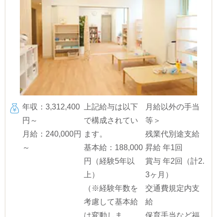
年収：3,312,400
上記給与は以下
月給以外の手当
円～
で構成されてい
等＞
月給：240,000円
ます。
残業代別途支給
～
基本給：188,000
昇給 年1回
円（経験5年以
賞与 年2回（計2.
上）
3ヶ月）
（※経験年数を
交通費規定内支
考慮して基本給
給
は変動しま
保育手当など福