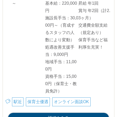
～
基本給：220,000
昇給 年1回
円
賞与 年2回（計2.
施設長手当：30,0
3ヶ月）
00円～（育成す
交通費全額支給
るスタッフの人
（規定あり）
数により変動）
保育手当など福
処遇改善支援手
利厚生充実！
当：9,000円
地域手当：11,00
0円
資格手当：15,00
0円（保育士・教
員免許）
駅近
保育士優遇
オンライン面談OK