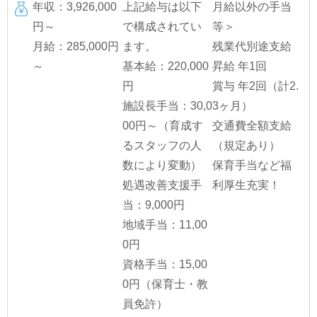
年収：3,926,000
上記給与は以下
月給以外の手当
円～
で構成されてい
等＞
月給：285,000円
ます。
残業代別途支給
～
基本給：220,000
昇給 年1回
円
賞与 年2回（計2.
施設長手当：30,0
3ヶ月）
00円～（育成す
交通費全額支給
るスタッフの人
（規定あり）
数により変動）
保育手当など福
処遇改善支援手
利厚生充実！
当：9,000円
地域手当：11,00
0円
資格手当：15,00
0円（保育士・教
員免許）