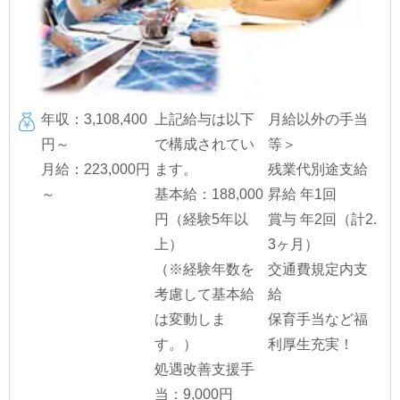
年収：3,108,400
上記給与は以下
月給以外の手当
円～
で構成されてい
等＞
月給：223,000円
ます。
残業代別途支給
～
基本給：188,000
昇給 年1回
円（経験5年以
賞与 年2回（計2.
上）
3ヶ月）
（※経験年数を
交通費規定内支
考慮して基本給
給
は変動しま
保育手当など福
す。）
利厚生充実！
処遇改善支援手
当：9,000円