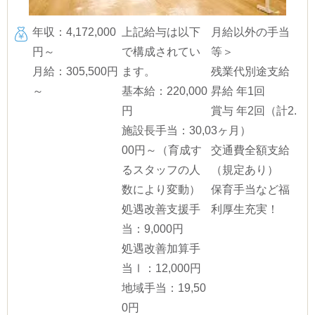
年収：4,172,000
上記給与は以下
月給以外の手当
円～
で構成されてい
等＞
月給：305,500円
ます。
残業代別途支給
～
基本給：220,000
昇給 年1回
円
賞与 年2回（計2.
施設長手当：30,0
3ヶ月）
00円～（育成す
交通費全額支給
るスタッフの人
（規定あり）
数により変動）
保育手当など福
処遇改善支援手
利厚生充実！
当：9,000円
処遇改善加算手
当Ⅰ：12,000円
地域手当：19,50
0円