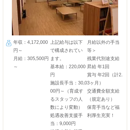
年収：4,172,000
上記給与は以下
月給以外の手当
円～
で構成されてい
等＞
月給：305,500円
ます。
残業代別途支給
～
基本給：220,000
昇給 年1回
円
賞与 年2回（計2.
施設長手当：30,0
3ヶ月）
00円～（育成す
交通費全額支給
るスタッフの人
（規定あり）
数により変動）
保育手当など福
処遇改善支援手
利厚生充実！
当：9,000円