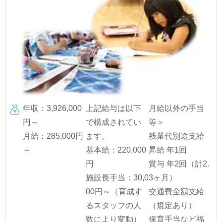
年収：3,926,000
上記給与は以下
月給以外の手当
円～
で構成されてい
等＞
月給：285,000円
ます。
残業代別途支給
～
基本給：220,000
昇給 年1回
円
賞与 年2回（計2.
施設長手当：30,0
3ヶ月）
00円～（育成す
交通費全額支給
るスタッフの人
（規定あり）
数により変動）
保育手当など福