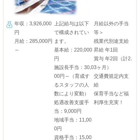
年収：3,926,000
上記給与は以下
月給以外の手当
円
で構成されてい
等＞
月給：285,000円
ます。
残業代別途支給
～
基本給：220,000
昇給 年1回
円
賞与 年2回（計2.
施設長手当：30,0
3ヶ月）
00円～（育成す
交通費規定内支
るスタッフの人
給
数により変動）
保育手当など福
処遇改善支援手
利厚生充実！
当：9,000円
地域手当：11,00
0円
資格手当：15,00