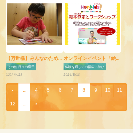
【万世橋】みんなのため...
オンラインイベント「絵...
その他 日々の様子
体験を通しての幅広い学び
2024/11/28
2024/11/28
...
4
5
6
7
8
9
10
11
12
...