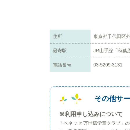
住所
東京都千代田区外
最寄駅
JR山手線「秋葉
電話番号
03-5209-3131
その他サ
※利用申し込みについて
「ベネッセ 万世橋学童クラブ」