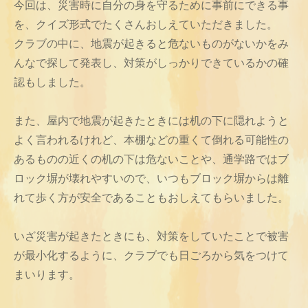
今回は、災害時に自分の身を守るために事前にできる事
を、クイズ形式でたくさんおしえていただきました。
クラブの中に、地震が起きると危ないものがないかをみ
んなで探して発表し、対策がしっかりできているかの確
認もしました。
また、屋内で地震が起きたときには机の下に隠れようと
よく言われるけれど、本棚などの重くて倒れる可能性の
あるものの近くの机の下は危ないことや、通学路ではブ
ロック塀が壊れやすいので、いつもブロック塀からは離
れて歩く方が安全であることもおしえてもらいました。
いざ災害が起きたときにも、対策をしていたことで被害
が最小化するように、クラブでも日ごろから気をつけて
まいります。