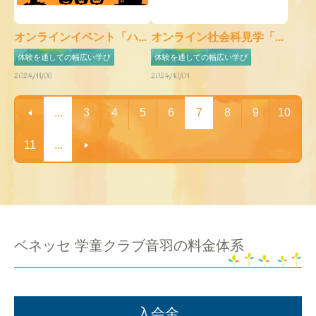
オンラインイベント「ハ...
オンライン社会科見学「...
体験を通しての幅広い学び
体験を通しての幅広い学び
2024/11/06
2024/10/01
...
3
4
5
6
7
8
9
10
11
...
ベネッセ 学童クラブ音羽の料金体系
入会金