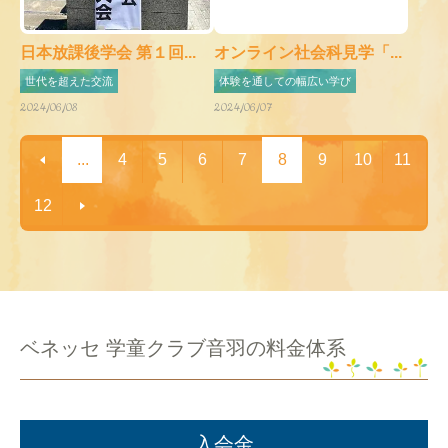
日本放課後学会 第１回...
オンライン社会科見学「...
世代を超えた交流
体験を通しての幅広い学び
2024/06/08
2024/06/07
...
4
5
6
7
8
9
10
11
12
ベネッセ 学童クラブ音羽の料金体系
入会金