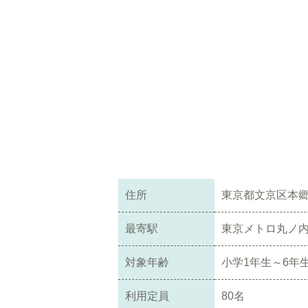
住所
東京都文京区本郷
最寄駅
東京メトロ丸ノ内
対象年齢
小学1年生～6年
利用定員
80名