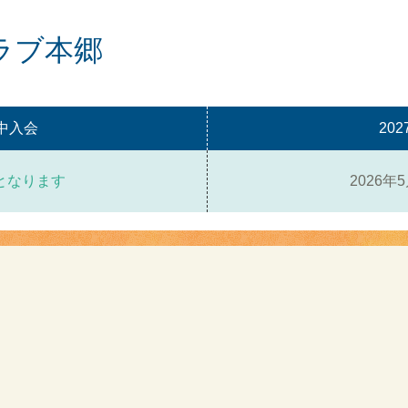
ラブ本郷
期中入会
20
となります
2026