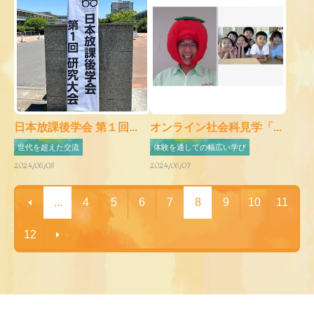
日本放課後学会 第１回...
オンライン社会科見学「...
世代を超えた交流
体験を通しての幅広い学び
2024/06/08
2024/06/07
...
4
5
6
7
8
9
10
11
12