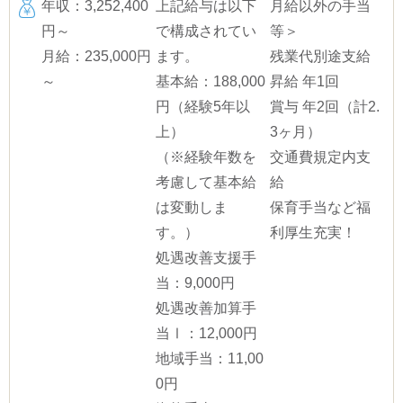
年収：3,252,400
上記給与は以下
月給以外の手当
円～
で構成されてい
等＞
月給：235,000円
ます。
残業代別途支給
～
基本給：188,000
昇給 年1回
円（経験5年以
賞与 年2回（計2.
上）
3ヶ月）
（※経験年数を
交通費規定内支
考慮して基本給
給
は変動しま
保育手当など福
す。）
利厚生充実！
処遇改善支援手
当：9,000円
処遇改善加算手
当Ⅰ：12,000円
地域手当：11,00
0円