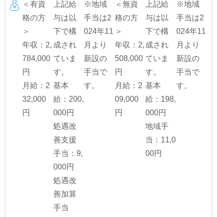
＜有資
上記給
※地域
＜無資
上記給
※地域
格の方
与は以
手当は2
格の方
与は以
手当は2
＞
下で構
024年11
＞
下で構
024年11
年収：2,
成され
月より
年収：2,
成され
月より
784,000
ていま
新設の
508,000
ていま
新設の
円
す。
手当で
円
す。
手当で
月給：2
基本
す。
月給：2
基本
す。
32,000
給：200,
09,000
給：198,
円
000円
円
000円
処遇改
地域手
善支援
当：11,0
手当：9,
00円
000円
処遇改
善加算
手当