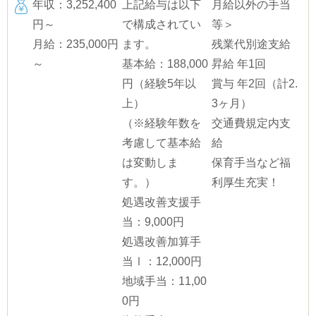
年収：3,252,400
上記給与は以下
月給以外の手当
円～
で構成されてい
等＞
月給：235,000円
ます。
残業代別途支給
～
基本給：188,000
昇給 年1回
円（経験5年以
賞与 年2回（計2.
上）
3ヶ月）
（※経験年数を
交通費規定内支
考慮して基本給
給
は変動しま
保育手当など福
す。）
利厚生充実！
処遇改善支援手
当：9,000円
処遇改善加算手
当Ⅰ：12,000円
地域手当：11,00
0円