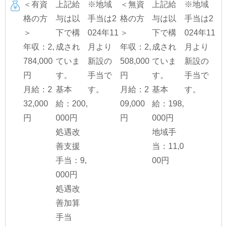
＜有資
上記給
※地域
＜無資
上記給
※地域
格の方
与は以
手当は2
格の方
与は以
手当は2
＞
下で構
024年11
＞
下で構
024年11
年収：2,
成され
月より
年収：2,
成され
月より
784,000
ていま
新設の
508,000
ていま
新設の
円
す。
手当で
円
す。
手当で
月給：2
基本
す。
月給：2
基本
す。
32,000
給：200,
09,000
給：198,
円
000円
円
000円
処遇改
地域手
善支援
当：11,0
手当：9,
00円
000円
処遇改
善加算
手当