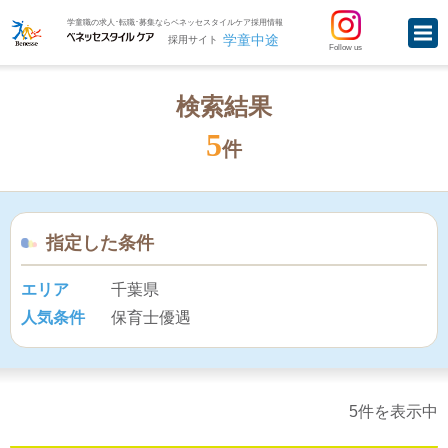
学童職の求人･転職･募集ならベネッセスタイルケア採用情報
学童中途
採用サイト
Follow us
検索結果
5
件
指定した条件
エリア
千葉県
人気条件
保育士優遇
5件を表示中