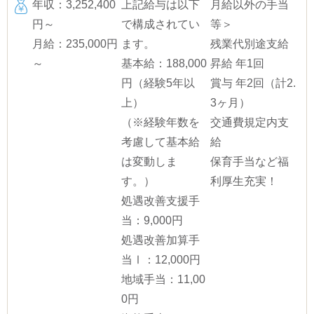
年収：3,252,400
上記給与は以下
月給以外の手当
円～
で構成されてい
等＞
月給：235,000円
ます。
残業代別途支給
～
基本給：188,000
昇給 年1回
円（経験5年以
賞与 年2回（計2.
上）
3ヶ月）
（※経験年数を
交通費規定内支
考慮して基本給
給
は変動しま
保育手当など福
す。）
利厚生充実！
処遇改善支援手
当：9,000円
処遇改善加算手
当Ⅰ：12,000円
地域手当：11,00
0円