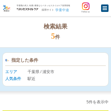
学童職の求人･転職･募集ならベネッセスタイルケア採用情報
学童中途
採用サイト
Follow us
検索結果
5
件
指定した条件
エリア
千葉県 / 浦安市
人気条件
駅近
5件を表示中