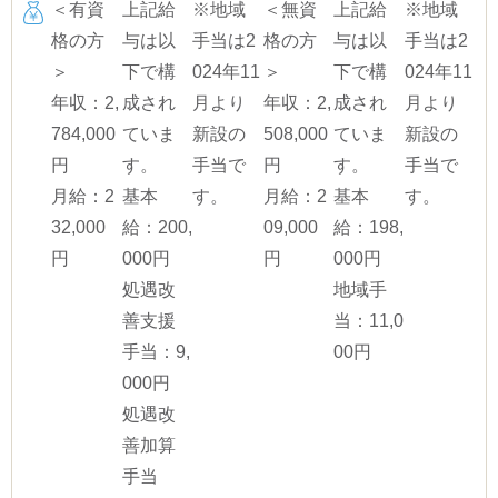
＜有資
上記給
※地域
＜無資
上記給
※地域
格の方
与は以
手当は2
格の方
与は以
手当は2
＞
下で構
024年11
＞
下で構
024年11
年収：2,
成され
月より
年収：2,
成され
月より
784,000
ていま
新設の
508,000
ていま
新設の
円
す。
手当で
円
す。
手当で
月給：2
基本
す。
月給：2
基本
す。
32,000
給：200,
09,000
給：198,
円
000円
円
000円
処遇改
地域手
善支援
当：11,0
手当：9,
00円
000円
処遇改
善加算
手当