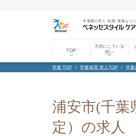
学童職の求人･転職･募集なら
大切にしている
TOP
想い
学童 TOP
学童保育 求人TOP
学童
浦安市(千葉
定）の求人