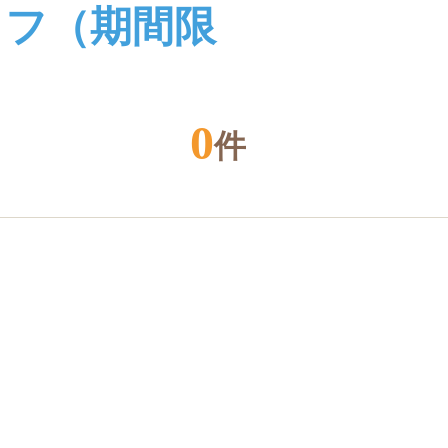
ッフ（期間限
0
件