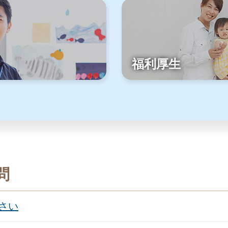
福利厚生
問
さい