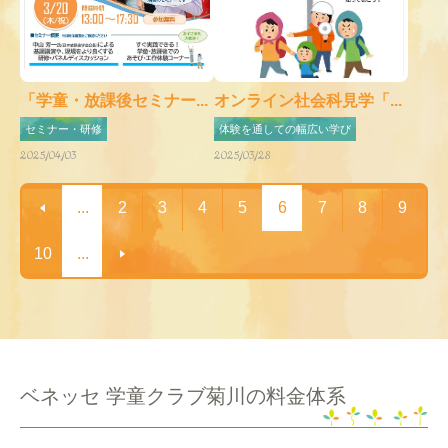
「学童・放課後セミナー...
オンライン社会科見学「...
セミナー・研修
体験を通しての幅広い学び
2025/04/03
2025/03/28
...
2
3
4
5
6
7
8
9
10
...
ベネッセ 学童クラブ菊川の料金体系