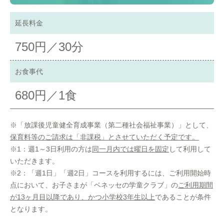
延長料金
750円／30分
お食事代
680円／1食
※「放課後児童健全育成事業（第二種社会福祉事業）」として、
保育料等のご請求は「非課税」とさせていただく予定です。
※1：週1～3日利用の方は
同一月内では曜日を固定
して利用して
いただきます。
※2：「週1日」「週2日」コースを利用するには、ご利用開始時
点において、お子さまが「ベネッセの学童クラブ」の
ご利用期間
が13ヶ月目以降であり、かつ小学校3年生以上
であることが条件
となります。