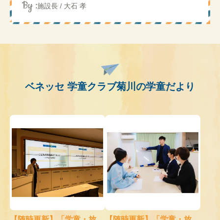
By :
施設長 / 大石 孝
ベネッセ 学童クラブ菊川の学童だより
【随時更新】「学童・放...
【随時更新】「学童・放...