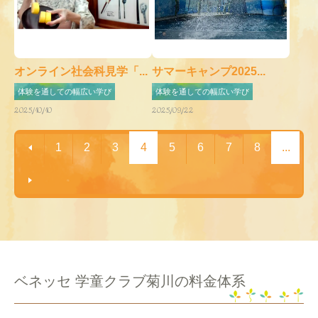
オンライン社会科見学「...
サマーキャンプ2025...
体験を通しての幅広い学び
体験を通しての幅広い学び
2025/10/10
2025/09/22
1
2
3
4
5
6
7
8
...
ベネッセ 学童クラブ菊川の料金体系