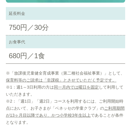
延長料金
750円／30分
お食事代
680円／1食
※「放課後児童健全育成事業（第二種社会福祉事業）」として、
保育料等のご請求は「非課税」とさせていただく予定です。
※1：週1～3日利用の方は
同一月内では曜日を固定
して利用して
いただきます。
※2：「週1日」「週2日」コースを利用するには、ご利用開始時
点において、お子さまが「ベネッセの学童クラブ」の
ご利用期間
が13ヶ月目以降であり、かつ小学校3年生以上
であることが条件
となります。