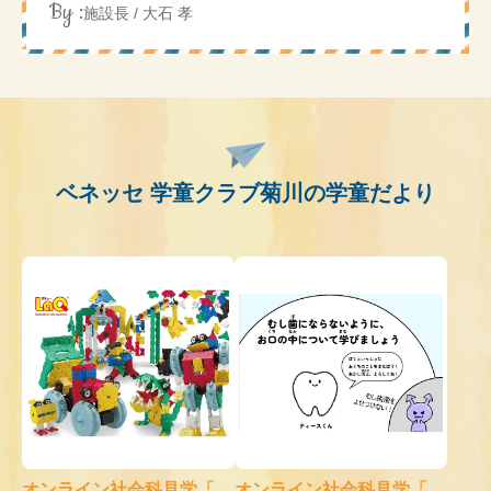
By :
施設長 / 大石 孝
ベネッセ 学童クラブ菊川の学童だより
オンライン社会科見学「...
オンライン社会科見学「...