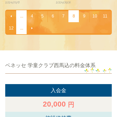
2024/09/13
2024/08/08
...
4
5
6
7
8
9
10
11
12
...
ベネッセ 学童クラブ西馬込の料金体系
入会金
20,000
円