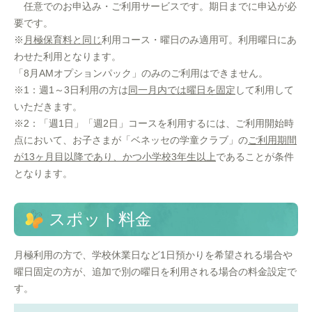
任意でのお申込み・ご利用サービスです。期日までに申込が必
要です。
※
月極保育料と同じ
利用コース・曜日のみ適用可。利用曜日にあ
わせた利用となります。
「8月AMオプションパック」のみのご利用はできません。
※1：週1～3日利用の方は
同一月内では曜日を固定
して利用して
いただきます。
※2：「週1日」「週2日」コースを利用するには、ご利用開始時
点において、お子さまが「ベネッセの学童クラブ」の
ご利用期間
が13ヶ月目以降であり、かつ小学校3年生以上
であることが条件
となります。
スポット料金
月極利用の方で、学校休業日など1日預かりを希望される場合や
曜日固定の方が、追加で別の曜日を利用される場合の料金設定で
す。