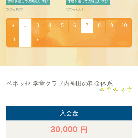
体験を通しての幅広い学び
体験を通しての幅広い学び
2024/11/06
2024/10/01
...
3
4
5
6
7
8
9
10
11
...
ベネッセ 学童クラブ内神田の料金体系
入会金
30,000
円