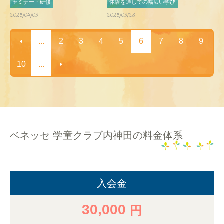
セミナー・研修
体験を通しての幅広い学び
2025/04/03
2025/03/28
...
2
3
4
5
6
7
8
9
10
...
ベネッセ 学童クラブ内神田の料金体系
入会金
30,000
円