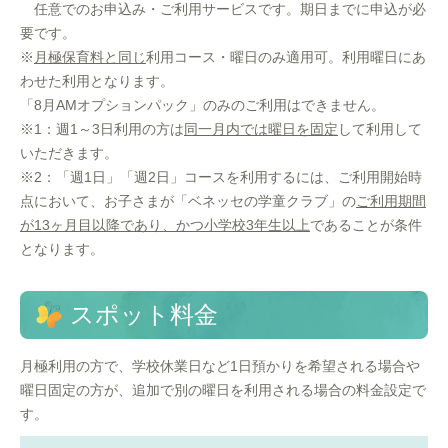
任意でのお申込み・ご利用サービスです。期日までに申込が必
要です。
※
月極保育料と同じ
利用コース・曜日のみ適用可。利用曜日にあ
わせた利用となります。
「8月AMオプションパック」のみのご利用はできません。
※1：週1～3日利用の方は
同一月内では曜日を固定
して利用して
いただきます。
※2：「週1日」「週2日」コースを利用するには、ご利用開始時
点において、お子さまが「ベネッセの学童クラブ」の
ご利用期間
が13ヶ月目以降であり、かつ小学校3年生以上
であることが条件
となります。
スポット料金
月極利用の方で、学校休業日など1日預かりを希望される場合や
曜日固定の方が、追加で別の曜日を利用される場合の料金設定で
す。