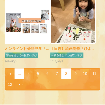
オンライン社会科見学「...
【日吉】絵画制作「ひよ...
体験を通しての幅広い学び
体験を通しての幅広い学び
2024/10/01
2024/09/17
...
4
5
6
7
8
9
10
11
12