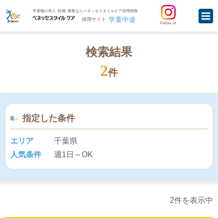
学童職の求人･転職･募集ならベネッセスタイルケア採用情報
学童中途
採用サイト
Follow us
検索結果
2
件
指定した条件
エリア
千葉県
人気条件
週1日～OK
2件を表示中