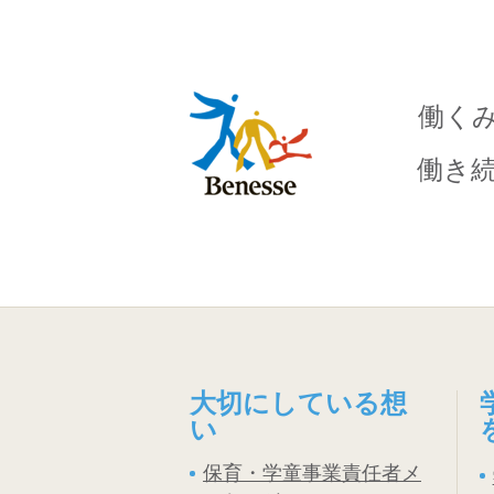
働く
働き
大切にしている想
い
保育・学童事業責任者メ