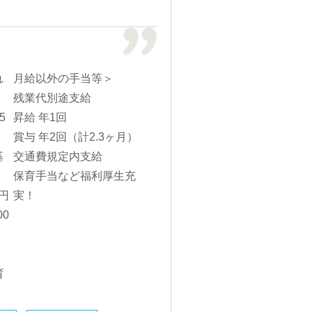
れ
月給以外の手当等＞
残業代別途支給
5
昇給 年1回
賞与 年2回（計2.3ヶ月）
基
交通費規定内支給
保育手当など福利厚生充
円
実！
0
育