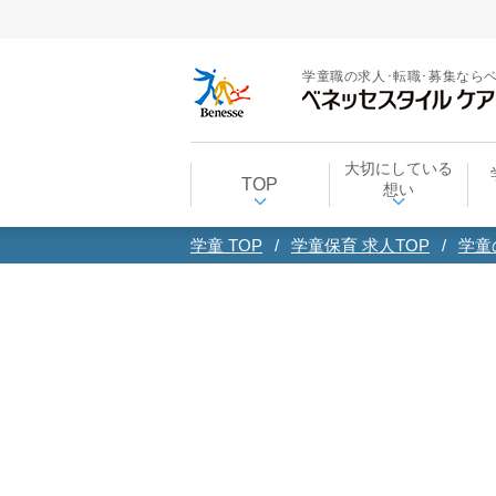
学童職の求人･転職･募集なら
大切にしている
TOP
想い
学童 TOP
学童保育 求人TOP
学童