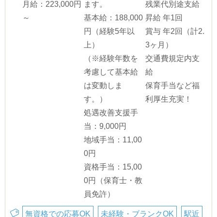
月給：223,000円
ます。
残業代別途支給
～
基本給：188,000
昇給 年1回
円（経験5年以
賞与 年2回（計2.
上）
3ヶ月）
（※経験年数を
交通費規定内支
考慮して基本給
給
は変動しま
保育手当など福
す。）
利厚生充実！
処遇改善支援手
当：9,000円
地域手当：11,00
0円
資格手当：15,00
0円（保育士・教
員免許）
無資格での応募OK
未経験・ブランクOK
駅近