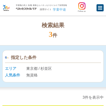
学童職の求人･転職･募集ならベネッセスタイルケア採用情報
学童中途
採用サイト
Follow us
検索結果
3
件
指定した条件
エリア
東京都 / 杉並区
人気条件
無資格
3件を表示中