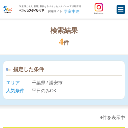
学童職の求人･転職･募集ならベネッセスタイルケア採用情報
学童中途
採用サイト
Follow us
検索結果
4
件
指定した条件
エリア
千葉県 / 浦安市
人気条件
平日のみOK
4件を表示中