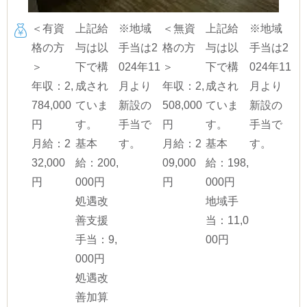
＜有資
上記給
※地域
＜無資
上記給
※地域
格の方
与は以
手当は2
格の方
与は以
手当は2
＞
下で構
024年11
＞
下で構
024年11
年収：2,
成され
月より
年収：2,
成され
月より
784,000
ていま
新設の
508,000
ていま
新設の
円
す。
手当で
円
す。
手当で
月給：2
基本
す。
月給：2
基本
す。
32,000
給：200,
09,000
給：198,
円
000円
円
000円
処遇改
地域手
善支援
当：11,0
手当：9,
00円
000円
処遇改
善加算